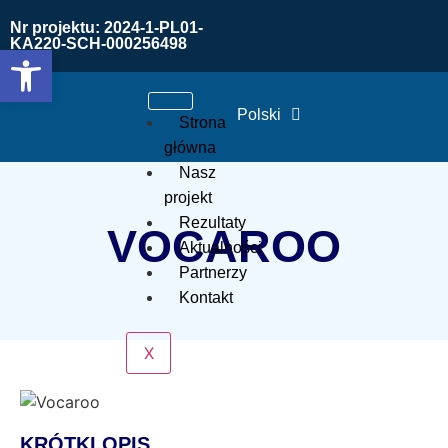
Nr projektu: 2024-1-PL01-
KA220-SCH-000256498
Otwórz pasek narzędzi
Polski
Strona
główna
Nasz
projekt
Rezultaty
VOCAROO
Aktualności
Partnerzy
Kontakt
X
KRÓTKI OPIS