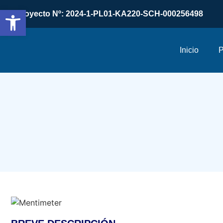
Abrir barra de herramientas
Proyecto Nº: 2024-1-PL01-KA220-SCH-000256498
Inicio
P