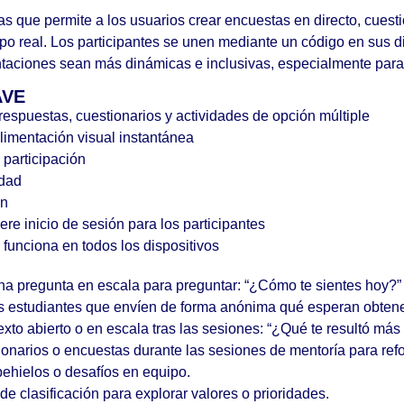
s que permite a los usuarios crear encuestas en directo, cuest
po real. Los participantes se unen mediante un código en sus di
ntaciones sean más dinámicas e inclusivas, especialmente para
AVE
respuestas, cuestionarios y actividades de opción múltiple
alimentación visual instantánea
 participación
idad
ón
re inicio de sesión para los participantes
funciona en todos los dispositivos
una pregunta en escala para preguntar: “¿Cómo te sientes hoy?” 
los estudiantes que envíen de forma anónima qué esperan obten
exto abierto o en escala tras las sesiones: “¿Qué te resultó más 
ionarios o encuestas durante las sesiones de mentoría para refo
pehielos o desafíos en equipo.
de clasificación para explorar valores o prioridades.