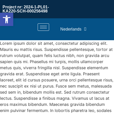
Project nr: 2024-1-PL01-
KA220-SCH-000256498
Toolbar openen
Nederlands
Lorem ipsum dolor sit amet, consectetur adipiscing elit.
Mauris eu mattis risus. Suspendisse pellentesque, tortor at
rutrum volutpat, quam felis luctus nibh, non gravida arcu
sapien quis mi. Phasellus mi turpis, mollis ullamcorper
metus quis, viverra fringilla nisl. Suspendisse elementum
gravida erat. Suspendisse eget ante ligula. Praesent
laoreet, elit id cursus posuere, urna orci pellentesque risus,
nec suscipit ex nisi ut purus. Fusce sem metus, malesuada
sed sem in, bibendum mollis est. Sed rutrum consectetur
lectus. Suspendisse a finibus magna. Vivamus ut lacus at
eros maximus bibendum. Maecenas gravida bibendum
enim pulvinar fermentum. In lobortis pharetra leo, sodales