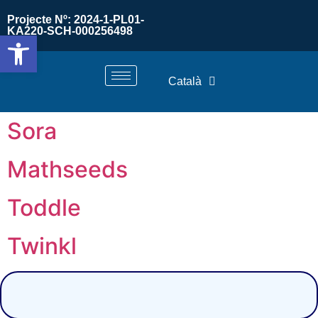
Projecte Nº: 2024-1-PL01-
KA220-SCH-000256498
Obre la barra d'eines
Català
Sora
Mathseeds
Toddle
Twinkl