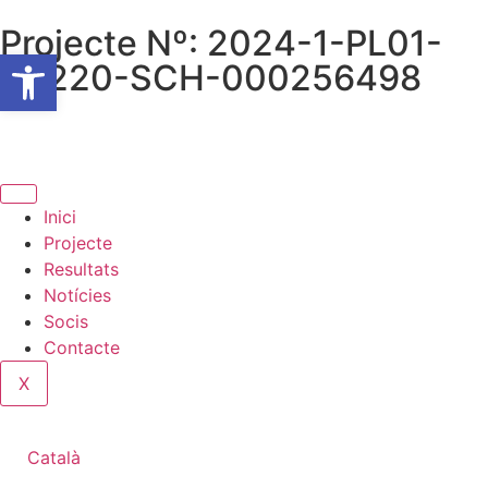
Projecte Nº: 2024-1-PL01-
Obre la barra d'eines
KA220-SCH-000256498
Inici
Projecte
Resultats
Notícies
Socis
Contacte
X
Català