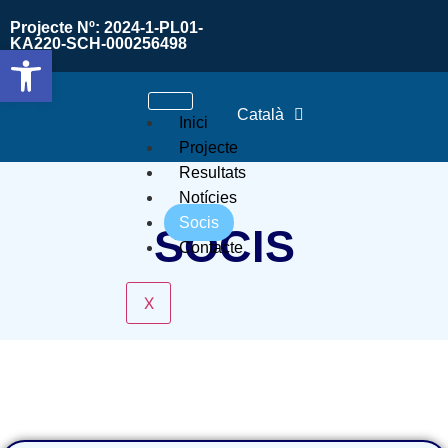
Projecte Nº: 2024-1-PL01-
KA220-SCH-000256498
Obre la barra d'eines
Català
Inici
Projecte
Resultats
Notícies
Socis
SOCIS
Contacte
X