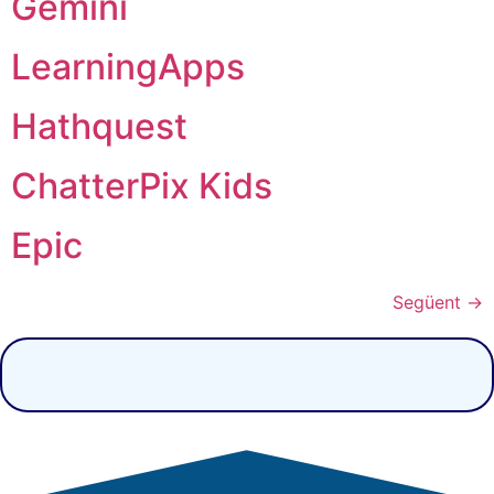
Gemini
LearningApps
Hathquest
ChatterPix Kids
Epic
Següent
→