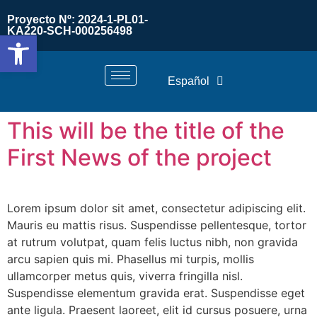
Proyecto Nº: 2024-1-PL01-
KA220-SCH-000256498
Abrir barra de herramientas
Español
This will be the title of the
First News of the project
Lorem ipsum dolor sit amet, consectetur adipiscing elit.
Mauris eu mattis risus. Suspendisse pellentesque, tortor
at rutrum volutpat, quam felis luctus nibh, non gravida
arcu sapien quis mi. Phasellus mi turpis, mollis
ullamcorper metus quis, viverra fringilla nisl.
Suspendisse elementum gravida erat. Suspendisse eget
ante ligula. Praesent laoreet, elit id cursus posuere, urna