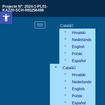
Projecte Nº: 2024-1-PL01-
KA220-SCH-000256498
Obre la barra d'eines
Català
Hrvatski
Nederlands
English
Polski
Español
Català
Hrvatski
Nederlands
English
Polski
Español