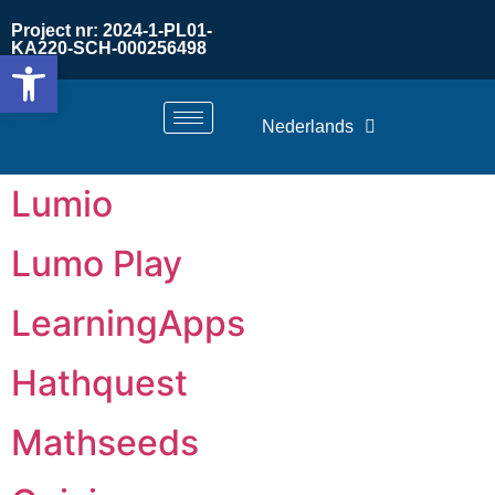
Project nr: 2024-1-PL01-
KA220-SCH-000256498
Toolbar openen
Nederlands
Lumio
Lumo Play
LearningApps
Hathquest
Mathseeds